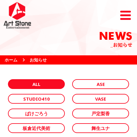
NEWS
_お知らせ
ホーム
お知らせ
ALL
ASE
STUDIO410
VASE
ばけごろう
戸定梨香
板倉近代美術
舞生ユナ