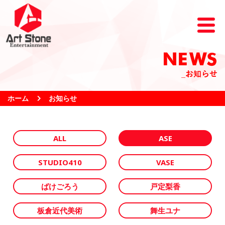
NEWS
_お知らせ
ホーム
お知らせ
ALL
ASE
STUDIO410
VASE
ばけごろう
戸定梨香
板倉近代美術
舞生ユナ